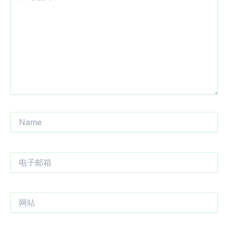
输
入...
Name
电
子
邮
箱
网
站