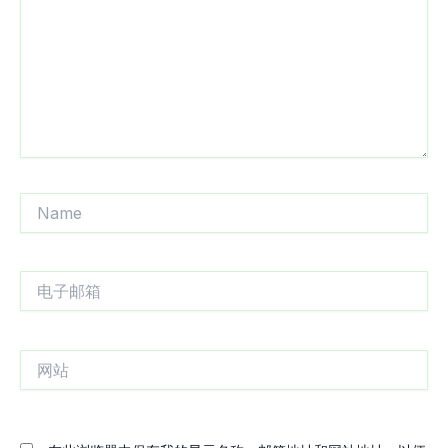
入...
Name
电
子
邮
箱
网
站