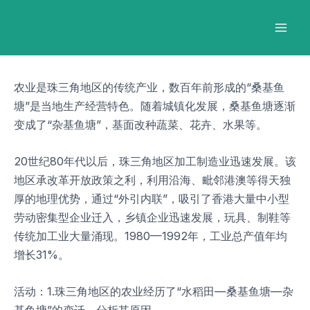
跳
Post
Mai
至
navigation
Men
内
容
农业是珠三角地区的传统产业，数百年前形成的“桑基鱼
塘”是当地生产经营特色。随着城镇化发展，桑基鱼塘逐渐
变成了“杂基鱼塘”，基面改种蔬菜、花卉、水果等。
20世纪80年代以后，珠三角地区加工制造业迅速发展。该
地区承改革开放政策之利，利用沿海、毗邻港澳等得天独
厚的地理优势，通过“外引内联”，吸引了香港大量中小型
劳动密集型企业迁入，乡镇企业迅速发展，玩具、制鞋等
传统加工业大量涌现。1980—1992年，工业总产值年均
增长31%。
活动：1.珠三角地区的农业经历了“水稻田—桑基鱼塘—杂