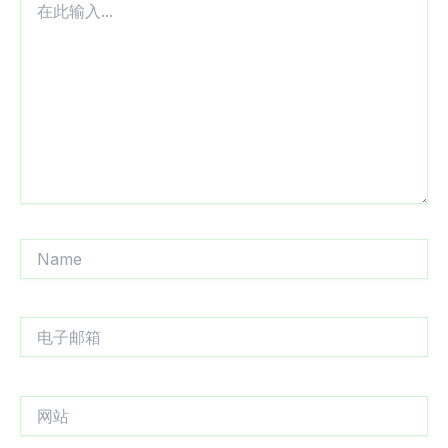
此
输
入...
Name
电
子
邮
箱
网
站