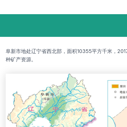
跳
Post
至
navigation
内
容
阜新市地处辽宁省西北部，面积10355平方千米，20
种矿产资源。