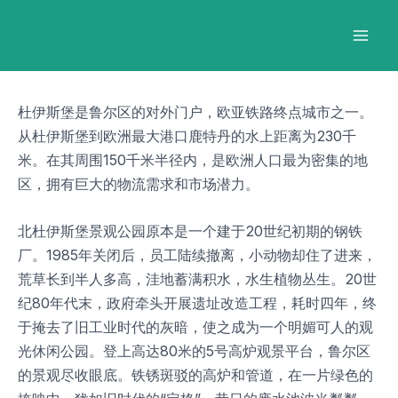
跳
Post
Mai
至
navigation
Men
内
容
杜伊斯堡是鲁尔区的对外门户，欧亚铁路终点城市之一。
从杜伊斯堡到欧洲最大港口鹿特丹的水上距离为230千
米。在其周围150千米半径内，是欧洲人口最为密集的地
区，拥有巨大的物流需求和市场潜力。
北杜伊斯堡景观公园原本是一个建于20世纪初期的钢铁
厂。1985年关闭后，员工陆续撤离，小动物却住了进来，
荒草长到半人多高，洼地蓄满积水，水生植物丛生。20世
纪80年代末，政府牵头开展遗址改造工程，耗时四年，终
于掩去了旧工业时代的灰暗，使之成为一个明媚可人的观
光休闲公园。登上高达80米的5号高炉观景平台，鲁尔区
的景观尽收眼底。铁锈斑驳的高炉和管道，在一片绿色的