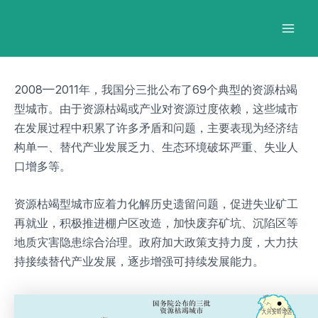
跳
Post
Mai
至
navigation
Men
内
容
2008—2011年，我国分三批公布了69个典型的资源枯竭
型城市。由于资源枯竭或产业对资源过度依赖，这些城市
在发展过程中积累了许多矛盾和问题，主要表现为经济结
构单一、替代产业发展乏力、生态环境破坏严重、失业人
口增多等。
资源枯竭型城市应着力化解历史遗留问题，促进失业矿工
再就业，积极推进棚户区改造，加快废弃矿坑、沉陷区等
地质灾害隐患综合治理。政府加大政策支持力度，大力扶
持接续替代产业发展，逐步增强可持续发展能力。