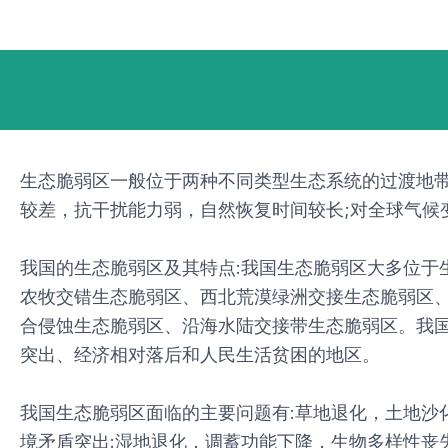
跳
Post
至
navigation
内
容
生态脆弱区一般位于两种不同类型生态系统的过渡地带
较差，抗干扰能力弱，自然恢复时间较长;对全球气候
我国的生态脆弱区及其特点:我国生态脆弱区大多位于
农牧交错生态脆弱区、西北荒漠绿洲交接生态脆弱区
合侵蚀生态脆弱区、沿海水陆交接带生态脆弱区。我国
突出、经济相对落后和人民生活贫困的地区。
我国生态脆弱区面临的主要问题有:草地退化，土地沙
境矛盾突出:湿地退化，调蓄功能下降，生物多样性丧