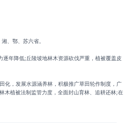
、湘、鄂、苏六省。
力逐年降低;丘陵坡地林木资源砍伐严重，植被覆盖皮
梯田化，发展水源涵养林，积极推广草田轮作制度，广
地林木植被法制监管力度，全面封山育林、追耕还林;在