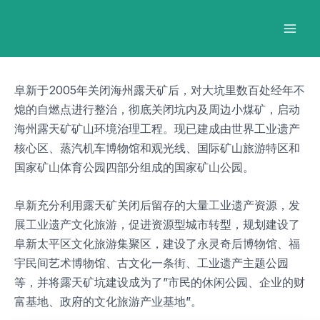
跳
Post
Mai
至
navigation
Men
内
容
阜新于2005年关闭海州露天矿后，对大坑里数百处经年不
熄的自燃点进行整治，彻底关闭坑内及周边小煤矿，启动
海州露天矿矿山环境治理工程。现已建成由世界工业遗产
核心区、蒸汽机车博物馆和观光线、国际矿山旅游特区和
国家矿山体育公园四部分组成的国家矿山公园。
阜新充分利用露天矿关闭后留存的大量工业遗产资源，发
展工业遗产文化旅游，促进资源型城市转型，规划建设了
阜新太平区文化旅游集聚区，建设了永灵奇后博物馆、福
宇民间艺术博物馆、古文化一条街、工业遗产主题公园
等，并将露天矿坑建设成为了”市民的休闲公园、企业的财
富基地、政府的文化旅游产业基地”。