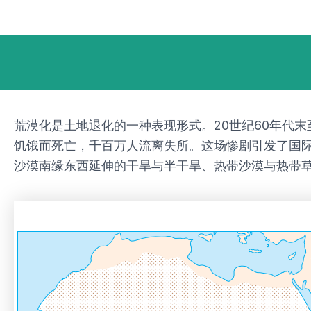
跳
Post
至
navigation
内
容
荒漠化是土地退化的一种表现形式。20世纪60年代
饥饿而死亡，千百万人流离失所。这场惨剧引发了国
沙漠南缘东西延伸的干旱与半干旱、热带沙漠与热带草原