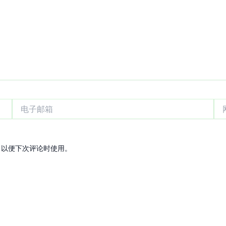
电
网
子
站
邮
箱
，以便下次评论时使用。