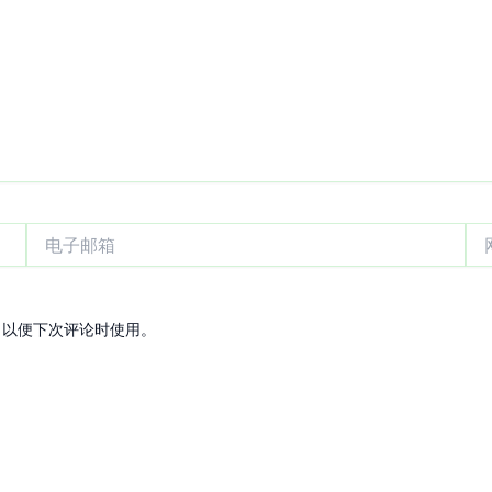
电
网
子
站
邮
箱
，以便下次评论时使用。