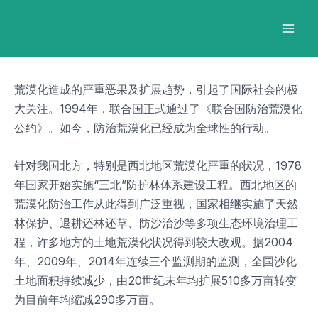
跳
Post
Mai
至
navigation
Men
内
容
荒漠化造成的严重恶果及扩展趋势，引起了国际社会的极
大关注。1994年，联合国正式通过了《联合国防治荒漠化
公约》。如今，防治荒漠化已经成为全球性的行动。
针对我国北方，特别是西北地区荒漠化严重的状况，1978
年国家开始实施“三北”防护林体系建设工程。西北地区的
荒漠化防治工作从此得到广泛重视，国家相继实施了天然
林保护、退耕还林还草、防沙治沙等多项生态环境治理工
程，许多地方的土地荒漠化状况得到较大改观。据2004
年、2009年、2014年连续三个监测期的监测，全国沙化
土地面积持续减少，由20世纪末年均扩展510多万亩转变
为目前年均缩减290多万亩。