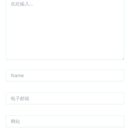
此
输
入...
Name
电
子
邮
箱
网
站