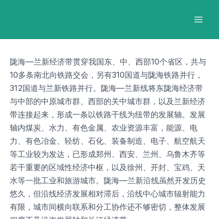
跳
Post
Mai
至
navigation
Men
内
容
陇海—兰新经济带贯穿我国东、中、西部10个省区，共与
10多条南北向铁路交会，另有310国道与陇海铁路并行，
312国道与兰新铁路并行。陇海—兰新线将东陇海经济带
与中部的中原城市群、西部的关中城市群，以及兰新经济
带连接起来，形成一条以铁路干线为纽带的发展轴。发展
轴内煤炭、水力、有色金属、农业资源丰富，能源、电
力、有色冶金、轻纺、石化、装备制造、电子、航空航天
等工业较为发达，已形成郑州、西安、兰州、乌鲁木齐等
若干重要的区域性经济中枢，以及徐州、开封、宝鸡、天
水等一批工业和旅游城市。陇海—兰新沿线虽然开发历史
悠久，但沿线经济发展相对滞后，沿线中心城市辐射能力
有限，城市间横向联系和分工协作还不够密切，整体发展