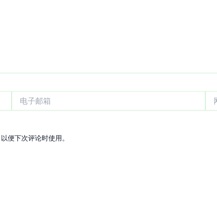
电
网
子
站
邮
箱
，以便下次评论时使用。