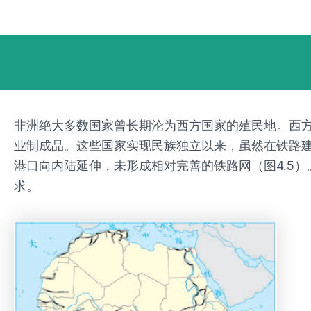
跳
Post
至
navigation
内
容
非洲绝大多数国家曾长期沦为西方国家的殖民地。西
业制成品。这些国家实现民族独立以来，虽然在铁路
港口向内陆延伸，未形成相对完善的铁路网（图4.5
求。