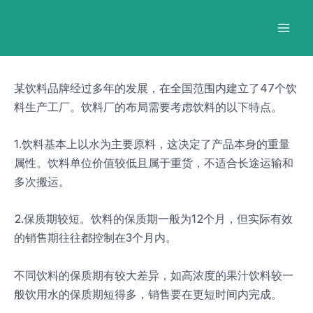
跳
Post
Mai
至
navigation
Men
内
容
某饮料品牌经过多年的发展，在全国范围内建立了47个饮
料生产工厂。饮料厂的布局需要考虑饮料的以下特点。
1.饮料基本上以水为主要原料，这决定了产品本身的重量
属性。饮料单位价值较低且属于重货，不适合长途运输和
多次搬运。
2.保质期较短。饮料的保质期一般为12个月，但实际有效
的销售期往往都控制在3个月内。
不同饮料的保质期有较大差异，如高浓度的果汁饮料较一
般饮用水的保质期短得多，销售要在更短时间内完成。