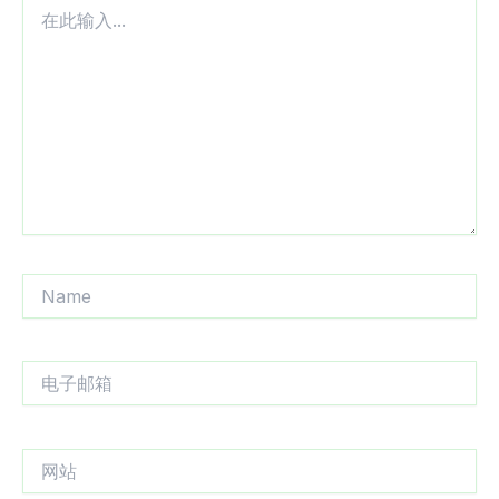
在
此
输
入...
Name
电
子
邮
箱
网
站