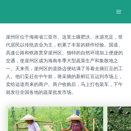
跳
Post
Mai
至
navigation
Men
内
容
崖州区位于海南省三亚市。这里土嚷肥沃、水源充足，世
代居民以传统农业为主，积累了丰富的耕作经验。国道、
高速公路和铁路贯穿崖州区。独特的自然环境加上便捷的
交通，使崖州区成为海南冬季大型蔬菜生产和集散地之
一。天来亮，崖州区的道路边便站满了等着去摘豇豆的工
人。他们妥赶在中午前，将采摘的新鲜豇豆运到市场上，
卖给远道而来的商户。商户收购后，马上打包装车，下午
就发往全国各地的蔬菜批发市场。