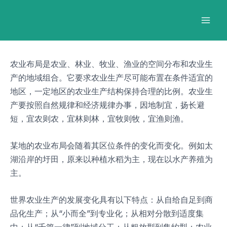
跳
Post
Mai
至
navigation
Men
内
容
农业布局是农业、林业、牧业、渔业的空间分布和农业生
产的地域组合。它要求农业生产尽可能布置在条件适宜的
地区，一定地区的农业生产结构保持合理的比例。农业生
产要按照自然规律和经济规律办事，因地制宜，扬长避
短，宜农则农，宜林则林，宜牧则牧，宜渔则渔。
某地的农业布局会随着其区位条件的变化而变化。例如太
湖沿岸的圩田，原来以种植水稻为主，现在以水产养殖为
主。
世界农业生产的发展变化具有以下特点：从自给自足到商
品化生产；从“小而全”到专业化；从相对分散到适度集