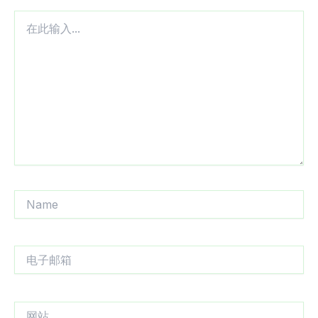
在
此
输
入...
Name
电
子
邮
箱
网