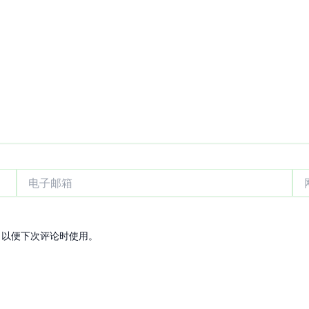
电
网
子
站
邮
箱
，以便下次评论时使用。