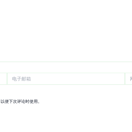
电
网
子
站
邮
箱
，以便下次评论时使用。