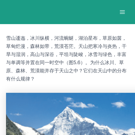
跳
Post
Mai
至
navigation
Men
内
容
雪山逶迤，冰川纵横，河流蜿蜒，湖泊星布，草原如茵，
草甸烂漫，森林如带，荒漠苍茫。天山把寒冷与炎热，干
旱与湿润，高山与深谷，平坦与陡峻，冰雪与绿色，丰富
与单调等并置在同一时空中（图5.6）。为什么冰川、草
原、森林、荒漠能并存于天山之中？它们在天山中的分布
有什么规律？