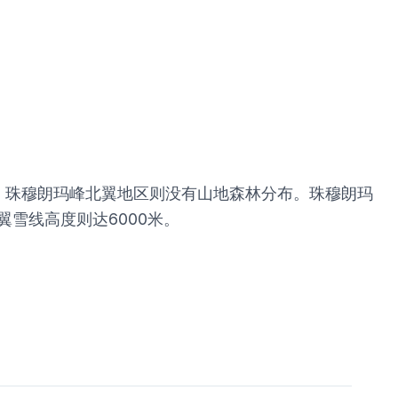
。珠穆朗玛峰北翼地区则没有山地森林分布。珠穆朗玛
雪线高度则达6000米。