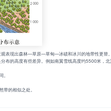
景观表现出森林—草原—草甸—冰碛和冰川的地带性更替
布的高度有些差异。例如南翼雪线高度约5500米，北翼
同。
然带的相似之处。