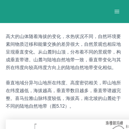
跳
Post
Mai
至
navigation
Men
内
容
高大的山体随着海拔的变化，水热状况不同，自然环境要
素间物质迁移和能量交换的差异很大，自然景观也相应地
呈现垂直变化。从山麓到山顶，分布着不同的景观带，构
成垂直带谱。山麓与陆地自然地带一致，垂直带变化与其
所在纬度向较高纬度方向上的陆地自然地带变化相似。
垂直地域分异与山地所在纬度、高度密切相关，即山地所
在纬度越低，海拔越高，垂直带数目越多，垂直带谱越完
整。喜马拉雅山脉纬度较低，海拔高，南北坡的山麓处于
不同的陆地自然地带（图5.12）。