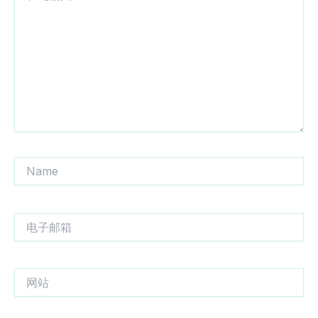
输
入...
Name
电
子
邮
箱
网
站