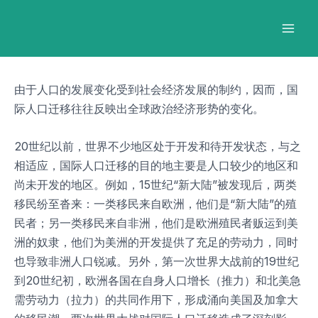
跳
Post
Mai
至
navigation
Men
内
容
由于人口的发展变化受到社会经济发展的制约，因而，国
际人口迁移往往反映出全球政治经济形势的变化。
20世纪以前，世界不少地区处于开发和待开发状态，与之
相适应，国际人口迁移的目的地主要是人口较少的地区和
尚未开发的地区。例如，15世纪“新大陆”被发现后，两类
移民纷至沓来：一类移民来自欧洲，他们是“新大陆”的殖
民者；另一类移民来自非洲，他们是欧洲殖民者贩运到美
洲的奴隶，他们为美洲的开发提供了充足的劳动力，同时
也导致非洲人口锐减。另外，第一次世界大战前的19世纪
到20世纪初，欧洲各国在自身人口增长（推力）和北美急
需劳动力（拉力）的共同作用下，形成涌向美国及加拿大