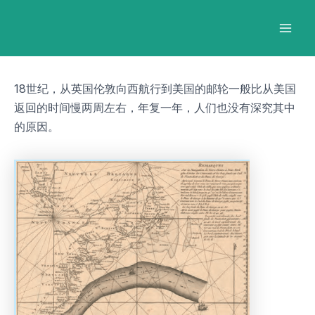
跳
Post
Mai
至
navigation
Men
内
容
18世纪，从英国伦敦向西航行到美国的邮轮一般比从美国
返回的时间慢两周左右，年复一年，人们也没有深究其中
的原因。