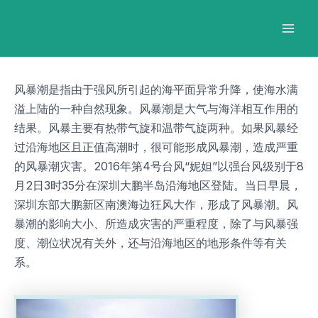
跳
Post
Mai
至
navigation
Men
内
容
风暴潮是指由于强风所引起的海平面异常升降，使海水满
溢上陆的一种自然现象。风暴潮是大气与海洋相互作用的
结果。风暴主要有热带气旋和温带气旋两种。如果风暴经
过沿海地区且正值高潮时，很可能形成风暴潮，造成严重
的风暴潮灾害。2016年第4号台风“妮妲”以强台风级别于8
月2日3时35分在深圳大鹏半岛沿海地区登陆。当日早晨，
深圳东部大鹏新区南澳海边狂风大作，形成了风暴潮。风
暴潮的影响大小、所造成灾害的严重程度，除了与风暴强
度、潮位状况有关外，还与沿海地区的地形条件等有关
系。