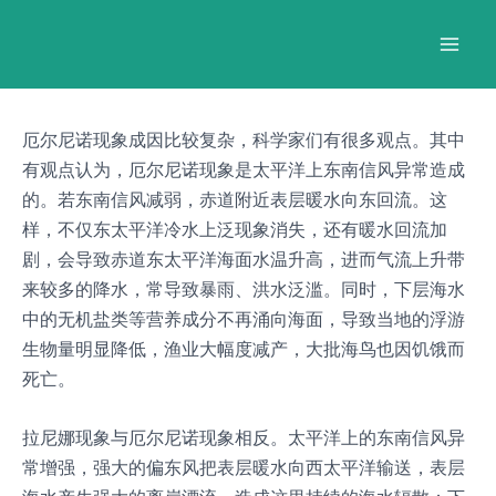
跳
Post
Mai
至
navigation
Men
内
容
厄尔尼诺现象成因比较复杂，科学家们有很多观点。其中
有观点认为，厄尔尼诺现象是太平洋上东南信风异常造成
的。若东南信风减弱，赤道附近表层暖水向东回流。这
样，不仅东太平洋冷水上泛现象消失，还有暖水回流加
剧，会导致赤道东太平洋海面水温升高，进而气流上升带
来较多的降水，常导致暴雨、洪水泛滥。同时，下层海水
中的无机盐类等营养成分不再涌向海面，导致当地的浮游
生物量明显降低，渔业大幅度减产，大批海鸟也因饥饿而
死亡。
拉尼娜现象与厄尔尼诺现象相反。太平洋上的东南信风异
常增强，强大的偏东风把表层暖水向西太平洋输送，表层