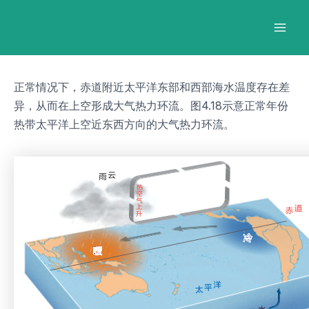
跳
Post
Mai
至
navigation
Men
内
容
正常情况下，赤道附近太平洋东部和西部海水温度存在差
异，从而在上空形成大气热力环流。图4.18示意正常年份
热带太平洋上空近东西方向的大气热力环流。