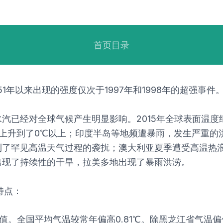
首页目录
51年以来出现的强度仅次于1997年和1998年的超强事件
汽已经对全球气候产生明显影响。2015年全球表面温度继
冬季上升到了0℃以上；印度半岛等地频遭暴雨，发生严重的
到了罕见高温天气过程的袭扰；澳大利亚夏季遭受高温热
出现了持续性的干旱，拉美多地出现了暴雨洪涝。
特点：
三高值。全国平均气温较常年偏高0.81℃。除黑龙江省气温