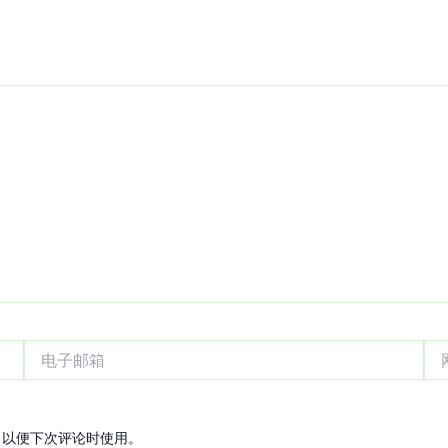
电
网
子
站
邮
箱
，以便下次评论时使用。