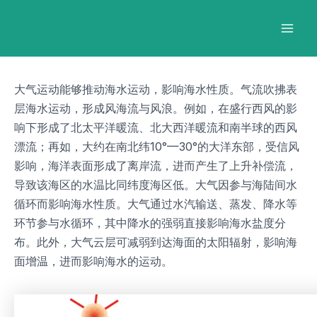
跳
Post
Mai
至
navigation
Men
内
容
大气运动能够推动海水运动，影响海水性质。气流吹拂表
层海水运动，形成风海流与风浪。例如，在盛行西风的影
响下形成了北太平洋暖流、北大西洋暖流和南半球的西风
漂流；再如，大约在南北纬10°—30°的大洋东部，受信风
影响，海洋表面形成了离岸流，进而产生了上升补偿流，
导致该海区的水温比同纬度海区低。大气因参与海陆间水
循环而影响海水性质。大气通过水汽输送、蒸发、降水等
环节参与水循环，其中降水的强弱直接影响海水盐度分
布。此外，大气云层可减弱到达海面的太阳辐射，影响海
面增温，进而影响海水的运动。