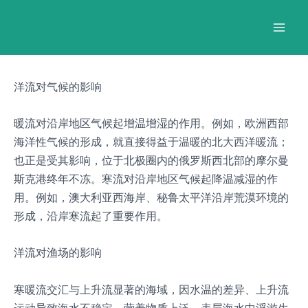
跳
Post
Mai
至
navigation
Men
内
容
洋流对气候的影响
暖流对沿岸地区气候起增温增湿的作用。例如，欧洲西部
海洋性气候的形成，就直接得益于温暖的北大西洋暖流；
也正是受其影响，位于北极圈内的俄罗斯西北部的摩尔曼
斯克港终年不冻。寒流对沿岸地区气候起降温减湿的作
用。例如，澳大利亚西海岸、秘鲁太平洋沿岸荒漠环境的
形成，沿岸寒流起了重要作用。
洋流对渔场的影响
寒暖流交汇与上升流显著的海域，因水温的差异、上升流
运动导致海水不稳定，营养物质上泛，表层海水中浮游生