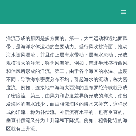
跳
Post
Mai
至
navigation
Men
内
容
洋流形成的原因是多方面的。第一，大气运动和近地面风
带，是海洋水体运动的主要动力。盛行风吹拂海面，推动
海水随风漂流，并且使上层海水带动下层海水流动，形成
规模很大的洋流，称为风海流。例如，南北半球盛行西风
和信风所形成的洋流。第二，由于各个海区的水温、盐度
不同，导致海水密度分布不均，引起海水的流动，称为密
度流。例如，连接地中海与大西洋的直布罗陀海峡就形成
了密度流。第三，由风力和密度差异所形成的洋流，使出
发海区的海水减少，而由相邻海区的海水来补充，这样形
成的洋流，称为补偿流。补偿流有水平的，也有垂直的。
垂直补偿流又分为上升流和下降流。例如，秘鲁附近的海
区就有上升流。