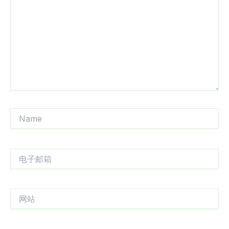
输
入...
Name
电
子
邮
箱
网
站