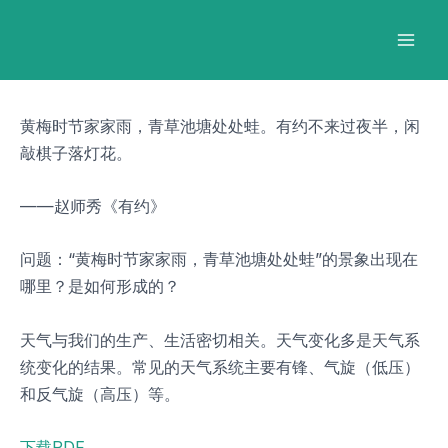
跳
Post
Mai
至
navigation
Men
内
容
黄梅时节家家雨，青草池塘处处蛙。有约不来过夜半，闲
敲棋子落灯花。
——赵师秀《有约》
问题：“黄梅时节家家雨，青草池塘处处蛙”的景象出现在
哪里？是如何形成的？
天气与我们的生产、生活密切相关。天气变化多是天气系
统变化的结果。常见的天气系统主要有锋、气旋（低压）
和反气旋（高压）等。
下载PDF