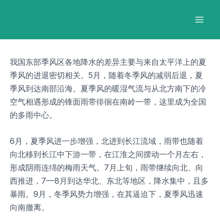
跳
Post
Mai
至
navigation
Men
内
容
我国东部季风区各地降水的差异主要与来自太平洋上的夏
季风的进退密切相关。5月，随着冬季风的减弱后退，夏
季风到达南部沿海。夏季风的暖湿气流与从北方南下的冷
空气相遇形成的锋面雨带徘徊在南岭一带，这里成为全国
的多雨中心。
6月，夏季风进一步增强，北进到长江流域，雨带也随着
向北移到长江中下游一带，在江淮之间摆动一个月左右，
形成阴雨连绵的梅雨天气。7月上旬，雨带继续向北、向
西推进，7—8月到达华北、东北等地区，降水集中，且多
暴雨。9月，冬季风势力增强，在其逼迫下，夏季风迅速
向南撤离。