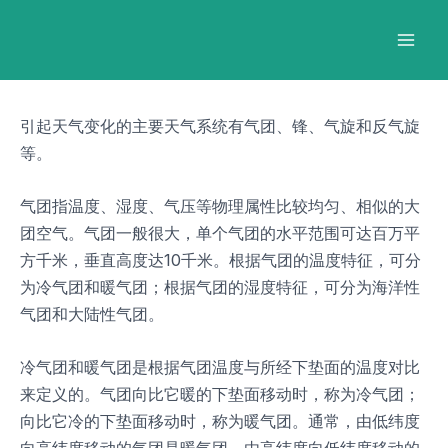
跳
Post
Mai
至
navigation
Men
内
容
引起天气变化的主要天气系统有气团、锋、气旋和反气旋
等。
气团指温度、湿度、气压等物理属性比较均匀、相似的大
团空气。气团一般很大，单个气团的水平范围可达百万平
方千米，垂直高度达10千米。根据气团的温度特征，可分
为冷气团和暖气团；根据气团的湿度特征，可分为海洋性
气团和大陆性气团。
冷气团和暖气团是根据气团温度与所经下垫面的温度对比
来定义的。气团向比它暖的下垫面移动时，称为冷气团；
向比它冷的下垫面移动时，称为暖气团。通常，由低纬度