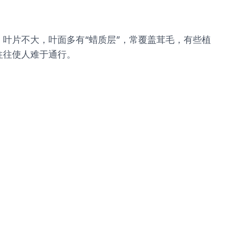
叶片不大，叶面多有“蜡质层”，常覆盖茸毛，有些植
往往使人难于通行。