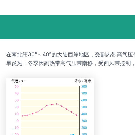
跳
Post
至
navigation
内
容
在南北纬30°～40°的大陆西岸地区，受副热带高
旱炎热；冬季因副热带高气压带南移，受西风带控制