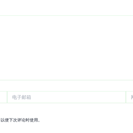
电
网
子
站
邮
箱
，以便下次评论时使用。