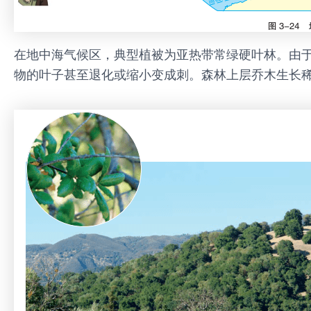
在地中海气候区，典型植被为亚热带常绿硬叶林。由于
物的叶子甚至退化或缩小变成刺。森林上层乔木生长