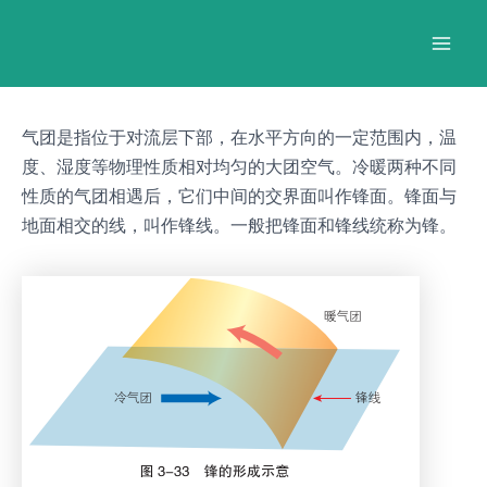
跳
Post
Mai
至
navigation
Men
内
容
气团是指位于对流层下部，在水平方向的一定范围内，温
度、湿度等物理性质相对均匀的大团空气。冷暖两种不同
性质的气团相遇后，它们中间的交界面叫作锋面。锋面与
地面相交的线，叫作锋线。一般把锋面和锋线统称为锋。