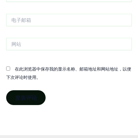
电
子
邮
箱
网
站
在此浏览器中保存我的显示名称、邮箱地址和网站地址，以便
下次评论时使用。