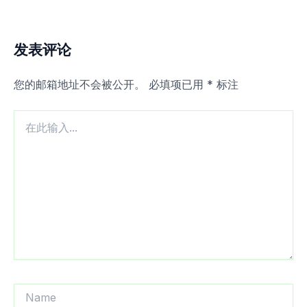
发表评论
您的邮箱地址不会被公开。
必填项已用
*
标注
在
此
输
入...
Name