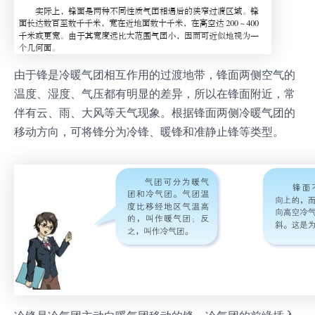
由于锋是冷暖气团相互作用的过渡地带，锋面两侧空气的
温度、湿度、气压都有明显的差异，所以在锋面附近，常
伴有云、雨、大风等天气现象。根据锋面两侧冷暖气团的
移动方向，可将锋分为冷锋、暖锋和准静止锋等类型。