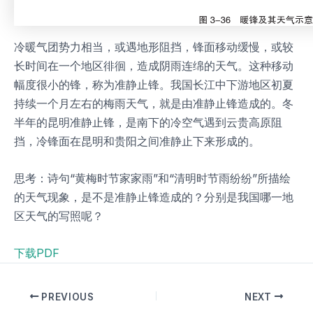
冷暖气团势力相当，或遇地形阻挡，锋面移动缓慢，或较
长时间在一个地区徘徊，造成阴雨连绵的天气。这种移动
幅度很小的锋，称为准静止锋。我国长江中下游地区初夏
持续一个月左右的梅雨天气，就是由准静止锋造成的。冬
半年的昆明准静止锋，是南下的冷空气遇到云贵高原阻
挡，冷锋面在昆明和贵阳之间准静止下来形成的。
思考：诗句“黄梅时节家家雨”和“清明时节雨纷纷”所描绘
的天气现象，是不是准静止锋造成的？分别是我国哪一地
区天气的写照呢？
下载PDF
PREVIOUS
NEXT