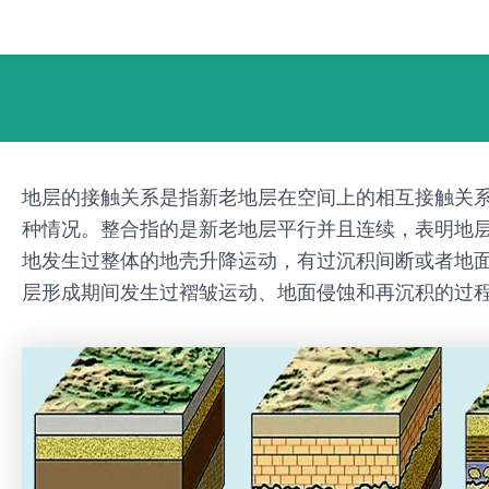
跳
Post
至
navigation
内
容
地层的接触关系是指新老地层在空间上的相互接触关
种情况。整合指的是新老地层平行并且连续，表明地
地发生过整体的地壳升降运动，有过沉积间断或者地
层形成期间发生过褶皱运动、地面侵蚀和再沉积的过