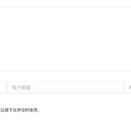
电
网
子
站
邮
箱
，以便下次评论时使用。