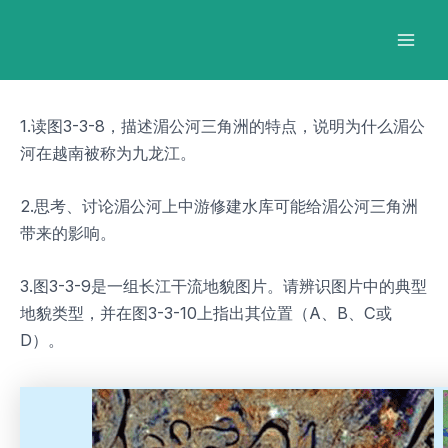
跳
Post
Mai
至
navigation
Men
内
容
1.读图3-3-8，描述湄公河三角洲的特点，说明为什么湄公
河在越南被称为九龙江。
2.思考、讨论湄公河上中游修建水库可能给湄公河三角洲
带来的影响。
3.图3-3-9是一组长江干流地貌图片。请辨识图片中的典型
地貌类型，并在图3-3-10上指出其位置（A、B、C或
D）。