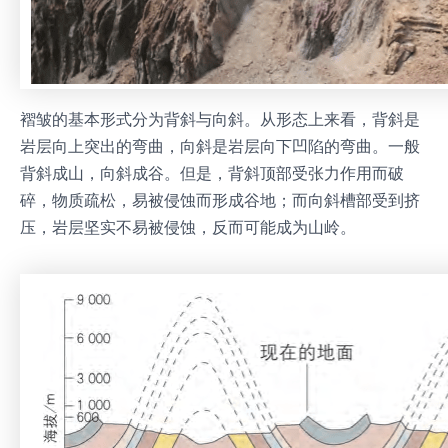
褶皱的基本形式分为背斜与向斜。从形态上来看，背斜是
岩层向上突出的弯曲，向斜是岩层向下凹陷的弯曲。一般
背斜成山，向斜成谷。但是，背斜顶部受张力作用而破
碎，物质疏松，易被侵蚀而形成谷地；而向斜槽部受到挤
压，岩层坚实不易被侵蚀，反而可能成为山岭。