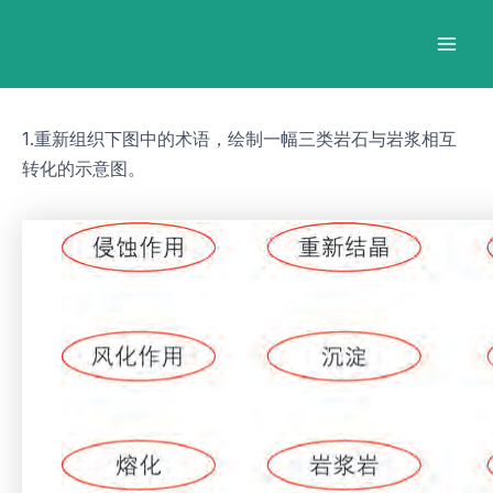
跳
Post
Mai
至
navigation
Men
内
容
1.重新组织下图中的术语，绘制一幅三类岩石与岩浆相互
转化的示意图。