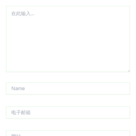
在
此
输
入...
Name
电
子
邮
箱
网