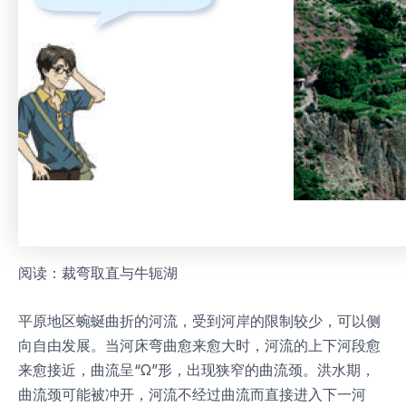
阅读：裁弯取直与牛轭湖
平原地区蜿蜒曲折的河流，受到河岸的限制较少，可以侧
向自由发展。当河床弯曲愈来愈大时，河流的上下河段愈
来愈接近，曲流呈“Ω”形，出现狭窄的曲流颈。洪水期，
曲流颈可能被冲开，河流不经过曲流而直接进入下一河