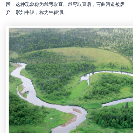
段，这种现象称为裁弯取直。裁弯取直后，弯曲河道被废
弃，形如牛轭，称为牛轭湖。