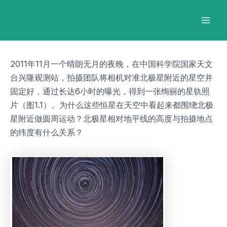
跳
Post
Mai
至
navigation
Men
内
容
2011年11月一个晴朗无月的夜晚，在中国科学院国家天文
台兴隆观测站，拍摄团队将相机对准北极星附近的星空并
固定好，通过长达6小时的曝光，得到一张绚丽的星轨照
片（图1.1）。为什么这些恒星在天空中看起来都围绕北极
星附近做圆周运动？北极星相对地平线的高度与拍摄地点
的纬度有什么关系？