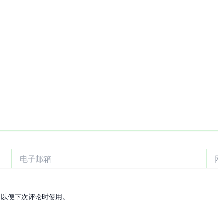
电
网
子
站
邮
箱
，以便下次评论时使用。