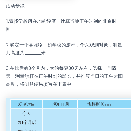
活动步骤
1.查找学校所在地的经度，计算当地正午时刻的北京时
间。
2.确定一个参照物，如学校的旗杆，作为观测对象，测量
其高度为________米。
3.在此后的3个月内，大约每隔30天左右，选择一个晴
天，测量旗杆在正午时刻的影长，并推算当日的正午太阳
高度，将测算结果填写在下表中。