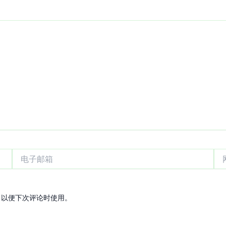
电
网
子
站
邮
箱
，以便下次评论时使用。