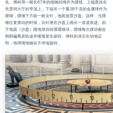
名。傅科用一根长67米的细钢丝绳作为摆线，上端悬挂在
先贤祠大厅的穹顶上，下端吊一个重28千克的金属球作为
摆锤，摆锤下方嵌一枚尖针，地面放置沙盘。这样，当摆
锤往复摆动的时候，尖针便在沙盘上画出一道道痕迹。由
于地面（沙盘）随地球自转缓缓移动，摆锤每次摆动都会
稍稍偏离原轨迹并慢慢发生旋转。傅科的演示生动地证
明：地球绕地轴在不停地旋转。