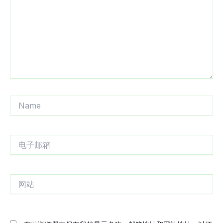
入...
Name
电
子
邮
箱
网
站