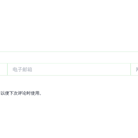
电
网
子
站
邮
箱
，以便下次评论时使用。