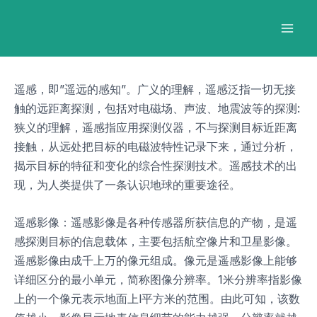
跳
Post
Mai
至
navigation
Men
内
容
遥感，即”遥远的感知”。广义的理解，遥感泛指一切无接
触的远距离探测，包括对电磁场、声波、地震波等的探测:
狭义的理解，遥感指应用探测仪器，不与探测目标近距离
接触，从远处把目标的电磁波特性记录下来，通过分析，
揭示目标的特征和变化的综合性探测技术。遥感技术的出
现，为人类提供了一条认识地球的重要途径。
遥感影像：遥感影像是各种传感器所获信息的产物，是遥
感探测目标的信息载体，主要包括航空像片和卫星影像。
遥感影像由成千上万的像元组成。像元是遥感影像上能够
详细区分的最小单元，简称图像分辨率。1米分辨率指影像
上的一个像元表示地面上l平方米的范围。由此可知，该数