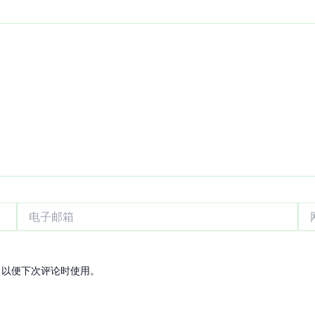
电
网
子
站
邮
箱
，以便下次评论时使用。