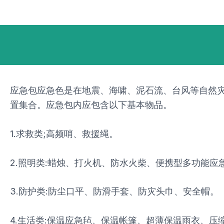
跳
Post
至
navigation
内
容
应急包应急色是在地震、海啸、泥石流、台风等自然
置集合。应急包内应包含以下基本物品。
1.求救类;高频哨、救援绳。
2.照明类:蜡烛、打火机、防水火柴、便携型多功能应
3.防护类:防尘口平、防滑手套、防灾头巾、安全帽。
4.生活类:保温应急毡、保温帐篷、超薄保温雨衣、压